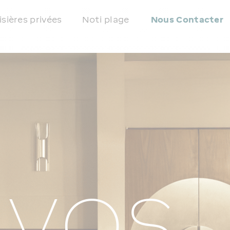
isières privées
Noti plage
Nous Contacter
VOS