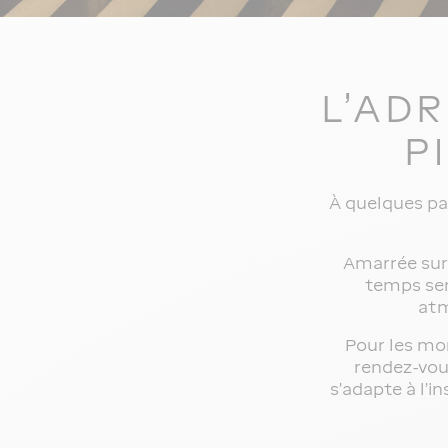
L’AD
P
À quelques pas
Amarrée sur 
temps sem
atm
Pour les mo
rendez-vou
s’adapte à l’i