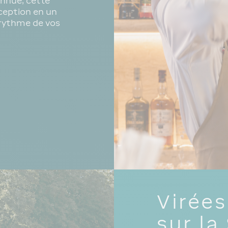
onnue, cette
ception en un
u rythme de vos
Virées
sur la