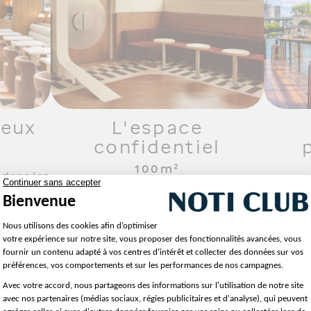
neux
L'espace
confidentiel
100m²
 dans les
offre un
Plus intime, il invite à créer des
Ouverte
dîners
échanges privilégiés. Idéal pour un
Tour 
out en
séminaire inspirant, une réunion en
uniqu
célébrer
petit comité ou une soirée où la
jours. 
.
musique prolonge naturellement
des 
l’instant.
capit