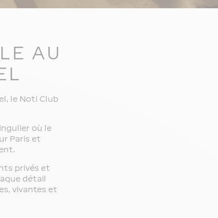
LE AU
EL
l, le Noti Club
ngulier où le
r Paris et
ent.
ts privés et
aque détail
es, vivantes et